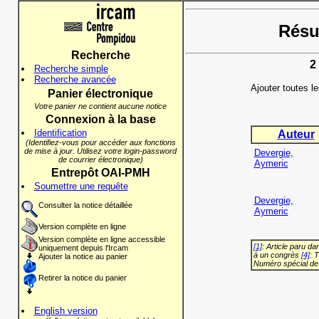
Résul
Recherche
2
Recherche simple
Recherche avancée
Ajouter toutes l
Panier électronique
Votre panier ne contient aucune notice
Connexion à la base
Identification
Auteur
(Identifiez-vous pour accéder aux fonctions
de mise à jour. Utilisez votre login-password
Devergie,
de courrier électronique)
Aymeric
Entrepôt OAI-PMH
Soumettre une requête
Devergie,
Consulter la notice détaillée
Aymeric
Version complète en ligne
Version complète en ligne accessible
[1]
: Article paru d
uniquement depuis l'Ircam
à un congrès
[4]
: 
Ajouter la notice au panier
Numéro spécial de
Retirer la notice du panier
English version