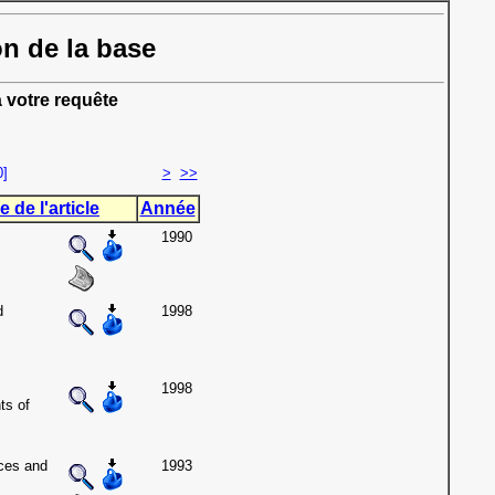
on de la base
 votre requête
0]
>
>>
e de l'article
Année
1990
d
1998
1998
ts of
ces and
1993