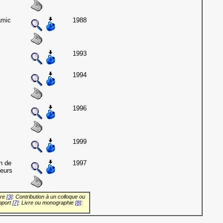
amic
1988
1993
1994
1996
1999
on de
1997
eurs
vre
[3]
: Contribution à un colloque ou
pport
[7]
: Livre ou monographie
[8]
: