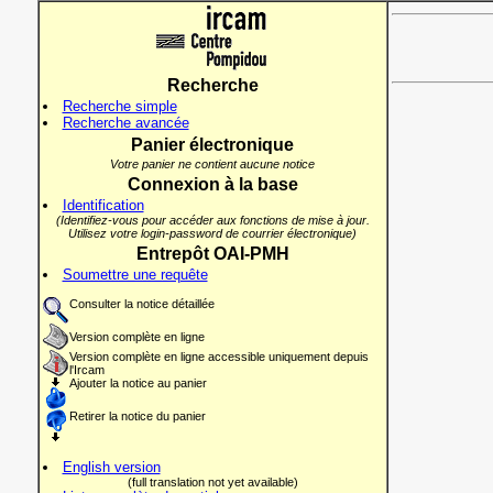
Recherche
Recherche simple
Recherche avancée
Panier électronique
Votre panier ne contient aucune notice
Connexion à la base
Identification
(Identifiez-vous pour accéder aux fonctions de mise à jour.
Utilisez votre login-password de courrier électronique)
Entrepôt OAI-PMH
Soumettre une requête
Consulter la notice détaillée
Version complète en ligne
Version complète en ligne accessible uniquement depuis
l'Ircam
Ajouter la notice au panier
Retirer la notice du panier
English version
(full translation not yet available)