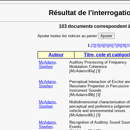
Résultat de l'interrogati
103 documents correspondent à
Ajouter toutes les notices au panier
1
[2]
[3]
[4]
[5]
[6]
[7]
[8]
[9]
[1
Auteur
Titre, cote et catégori
McAdams,
Auditory Processing of Frequency
Stephen
Modulation Coherence
[McAdams90a] [3]
McAdams,
Perceptual Interaction of Excitor an
Stephen
Resonator Properties in Percussive
Instrument Sounds
[McAdams98b] [3]
McAdams,
Multidimensional characterisation of
Stephen
perceptual and preference judgemen
vehicle and environmental noises
[McAdams98c] [3]
McAdams,
Recognition of Auditory Sound Sour
Stephen
Events