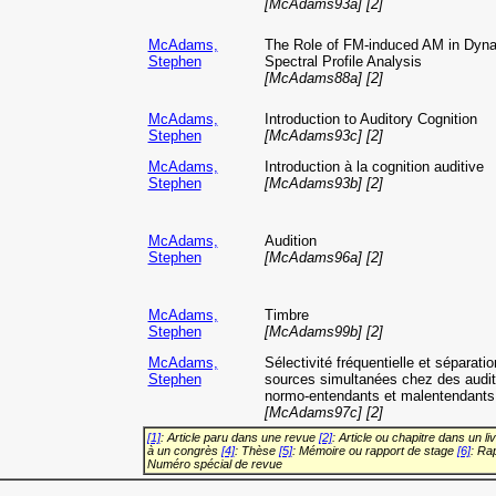
[McAdams93a] [2]
McAdams,
The Role of FM-induced AM in Dyn
Stephen
Spectral Profile Analysis
[McAdams88a] [2]
McAdams,
Introduction to Auditory Cognition
Stephen
[McAdams93c] [2]
McAdams,
Introduction à la cognition auditive
Stephen
[McAdams93b] [2]
McAdams,
Audition
Stephen
[McAdams96a] [2]
McAdams,
Timbre
Stephen
[McAdams99b] [2]
McAdams,
Sélectivité fréquentielle et séparati
Stephen
sources simultanées chez des audit
normo-entendants et malentendants
[McAdams97c] [2]
[1]
: Article paru dans une revue
[2]
: Article ou chapitre dans un li
à un congrès
[4]
: Thèse
[5]
: Mémoire ou rapport de stage
[6]
: Ra
Numéro spécial de revue