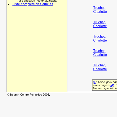
(full translation not yet available)
Liste complète des articles
Truchet,
Charlotte
Truchet,
Charlotte
Truchet,
Charlotte
Truchet,
Charlotte
Truchet,
Charlotte
[1]
: Article paru d
à un congrès
[4]
: 
Numéro spécial de
© Ircam - Centre Pompidou 2005.