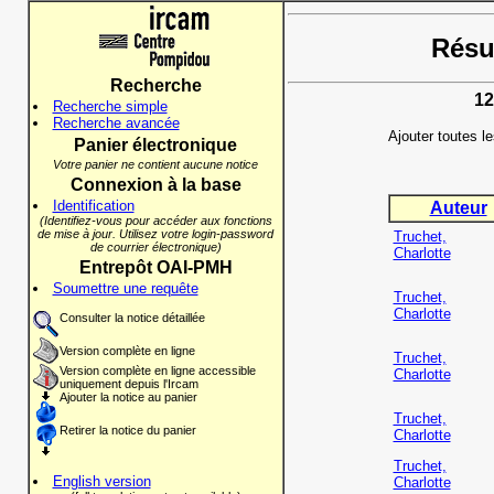
Résul
Recherche
12
Recherche simple
Recherche avancée
Ajouter toutes l
Panier électronique
Votre panier ne contient aucune notice
Connexion à la base
Identification
Auteur
(Identifiez-vous pour accéder aux fonctions
de mise à jour. Utilisez votre login-password
Truchet,
de courrier électronique)
Charlotte
Entrepôt OAI-PMH
Soumettre une requête
Truchet,
Charlotte
Consulter la notice détaillée
Version complète en ligne
Truchet,
Version complète en ligne accessible
Charlotte
uniquement depuis l'Ircam
Ajouter la notice au panier
Truchet,
Retirer la notice du panier
Charlotte
Truchet,
English version
Charlotte