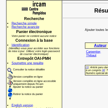
Résul
Recherche
Recherche simple
Recherche avancée
Ajouter toutes l
Panier électronique
Votre panier ne contient aucune notice
Connexion à la base
Identification
Auteur
(Identifiez-vous pour accéder aux fonctions
de mise à jour. Utilisez votre login-password
Carpentier,
de courrier électronique)
Thibaut
Entrepôt OAI-PMH
Soumettre une requête
[1]
: Article paru d
Consulter la notice détaillée
à un congrès
[4]
: 
Numéro spécial de
Version complète en ligne
Version complète en ligne accessible
uniquement depuis l'Ircam
Ajouter la notice au panier
Retirer la notice du panier
English version