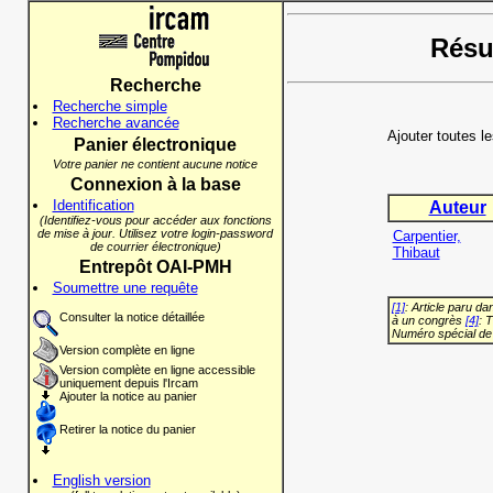
Résul
Recherche
Recherche simple
Recherche avancée
Ajouter toutes l
Panier électronique
Votre panier ne contient aucune notice
Connexion à la base
Identification
Auteur
(Identifiez-vous pour accéder aux fonctions
de mise à jour. Utilisez votre login-password
Carpentier,
de courrier électronique)
Thibaut
Entrepôt OAI-PMH
Soumettre une requête
[1]
: Article paru d
Consulter la notice détaillée
à un congrès
[4]
: 
Numéro spécial de
Version complète en ligne
Version complète en ligne accessible
uniquement depuis l'Ircam
Ajouter la notice au panier
Retirer la notice du panier
English version