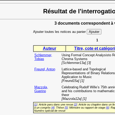
Résultat de l'interrogati
3 documents correspondent à v
Ajouter toutes les notices au panier
1
Auteur
Titre, cote et catégori
Schlemmer,
Using Formal Concept Analysisto R
Tobias
Chroma Systems
[Schlemmer13a] [3]
Freund, Anton
Lattice-based and Topological
Representations of Binary Relations
Application to Music
[Freund15a] [1]
Mazzola,
Celebrating Rudolf Wille’s 75th anni
Guerino
and his contributions to mathematic
theor
[Mazzola12a] [1]
[1]
: Article paru dans une revue
[2]
: Article ou chapitre dans un li
à un congrès
[4]
: Thèse
[5]
: Mémoire ou rapport de stage
[6]
: Ra
Numéro spécial de revue