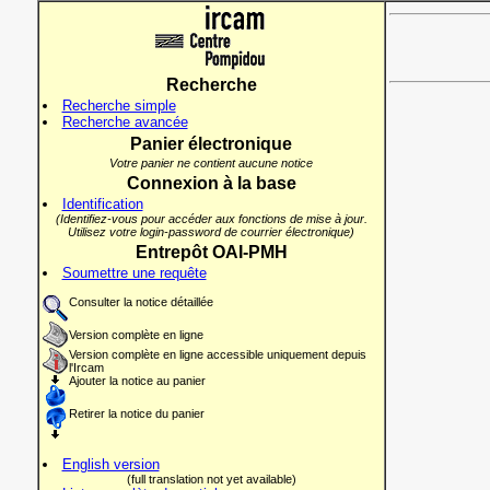
Recherche
Recherche simple
Recherche avancée
Panier électronique
Votre panier ne contient aucune notice
Connexion à la base
Identification
(Identifiez-vous pour accéder aux fonctions de mise à jour.
Utilisez votre login-password de courrier électronique)
Entrepôt OAI-PMH
Soumettre une requête
Consulter la notice détaillée
Version complète en ligne
Version complète en ligne accessible uniquement depuis
l'Ircam
Ajouter la notice au panier
Retirer la notice du panier
English version
(full translation not yet available)