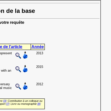
on de la base
otre requête
e de l'article
Année
epresent
2013
2015
 with an
versary
2012
al music
vre
[3]
: Contribution à un colloque ou
pport
[7]
: Livre ou monographie
[8]
: