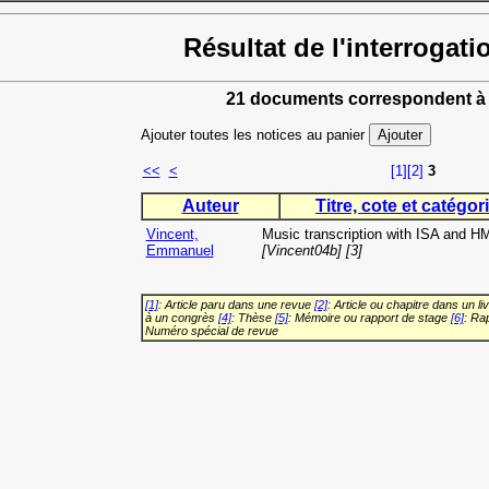
Résultat de l'interrogati
21 documents correspondent à 
Ajouter toutes les notices au panier
<<
<
[1]
[2]
3
Auteur
Titre, cote et catégori
Vincent,
Music transcription with ISA and 
Emmanuel
[Vincent04b] [3]
[1]
: Article paru dans une revue
[2]
: Article ou chapitre dans un li
à un congrès
[4]
: Thèse
[5]
: Mémoire ou rapport de stage
[6]
: Ra
Numéro spécial de revue