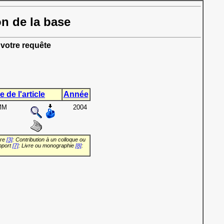
on de la base
votre requête
e de l'article
Année
HMM
2004
vre
[3]
: Contribution à un colloque ou
pport
[7]
: Livre ou monographie
[8]
: