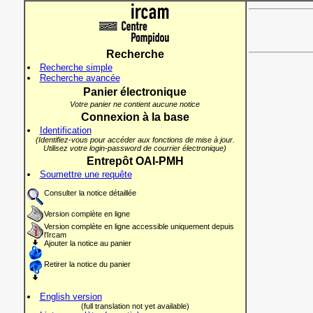
Recherche
Recherche simple
Recherche avancée
Panier électronique
Votre panier ne contient aucune notice
Connexion à la base
Identification
(Identifiez-vous pour accéder aux fonctions de mise à jour.
Utilisez votre login-password de courrier électronique)
Entrepôt OAI-PMH
Soumettre une requête
Consulter la notice détaillée
Version complète en ligne
Version complète en ligne accessible uniquement depuis
l'Ircam
Ajouter la notice au panier
Retirer la notice du panier
English version
(full translation not yet available)