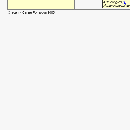
à un congrès
[4]
: 
Numéro spécial de
© Ircam - Centre Pompidou 2005.