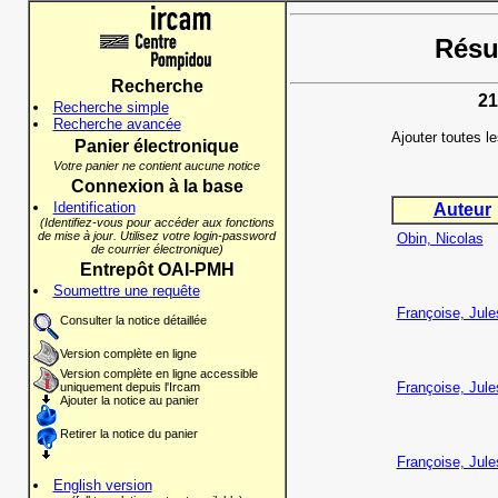
Résul
Recherche
21
Recherche simple
Recherche avancée
Ajouter toutes l
Panier électronique
Votre panier ne contient aucune notice
Connexion à la base
Identification
Auteur
(Identifiez-vous pour accéder aux fonctions
de mise à jour. Utilisez votre login-password
Obin, Nicolas
de courrier électronique)
Entrepôt OAI-PMH
Soumettre une requête
Françoise, Jule
Consulter la notice détaillée
Version complète en ligne
Version complète en ligne accessible
Françoise, Jule
uniquement depuis l'Ircam
Ajouter la notice au panier
Retirer la notice du panier
Françoise, Jule
English version