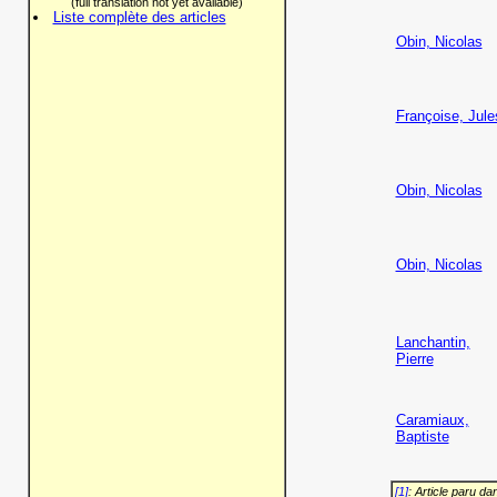
(full translation not yet available)
Liste complète des articles
Obin, Nicolas
Françoise, Jule
Obin, Nicolas
Obin, Nicolas
Lanchantin,
Pierre
Caramiaux,
Baptiste
[1]
: Article paru d