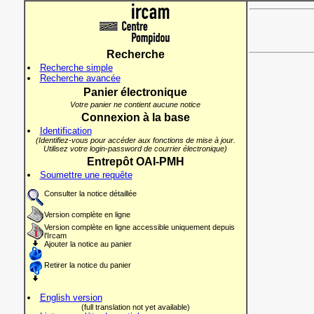
Recherche
Recherche simple
Recherche avancée
Panier électronique
Votre panier ne contient aucune notice
Connexion à la base
Identification
(Identifiez-vous pour accéder aux fonctions de mise à jour.
Utilisez votre login-password de courrier électronique)
Entrepôt OAI-PMH
Soumettre une requête
Consulter la notice détaillée
Version complète en ligne
Version complète en ligne accessible uniquement depuis
l'Ircam
Ajouter la notice au panier
Retirer la notice du panier
English version
(full translation not yet available)