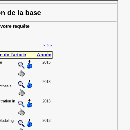
on de la base
votre requête
>
>>
e de l'article
Année
om
2015
2013
nthesis
ration in
2013
Modeling
2013