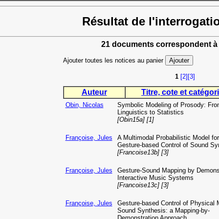
Résultat de l'interrogati
21 documents correspondent à 
Ajouter toutes les notices au panier
1
[2]
[3]
Auteur
Titre, cote et catégori
Obin, Nicolas
Symbolic Modeling of Prosody: Fr
Linguistics to Statistics
[Obin15a] [1]
Françoise, Jules
A Multimodal Probabilistic Model for
Gesture-based Control of Sound Sy
[Francoise13b] [3]
Françoise, Jules
Gesture-Sound Mapping by Demonst
Interactive Music Systems
[Francoise13c] [3]
Françoise, Jules
Gesture-based Control of Physical 
Sound Synthesis: a Mapping-by-
Demonstration Approach