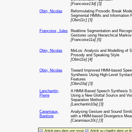
[Francoise13d] [3]
Obin, Nicolas
Reformulating Prosodic Break Model
Segmental HMMs and Information F
[Obin11c] [3]
Françoise, Jules
Realtime Segmentation and Recogni
Gestures using Hierarchical Marko
[Francoise11a] [5]
Obin, Nicolas
MeLos: Analysis and Modelling of 
Prosody and Speaking Style
[Obin11e] [4]
Obin, Nicolas
Toward Improved HMM-based Spee
Synthesis Using High-Level Syntact
Features
[Obin10a] [3]
Lanchantin,
A HMM-Based Speech Synthesis S
Pierre
Using a New Glottal Source and Voc
Separation Method
[Lanchantin10a] [3]
Caramiaux,
Analysing Gesture and Sound Simila
Baptiste
with a HMM-based Divergence Mea
[Caramiaux10c] [3]
[1]
: Article paru dans une revue
[2]
: Article ou chapitre dans un li