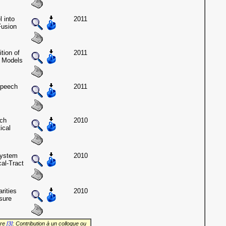
 into
2011
usion
tion of
2011
v Models
Speech
2011
ch
2010
ical
ystem
2010
al-Tract
rities
2010
sure
vre
[3]
: Contribution à un colloque ou