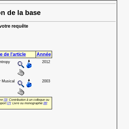
on de la base
otre requête
e de l'article
Année
ntropy
2012
r Musical
2003
vre
[3]
: Contribution à un colloque ou
pport
[7]
: Livre ou monographie
[8]
: