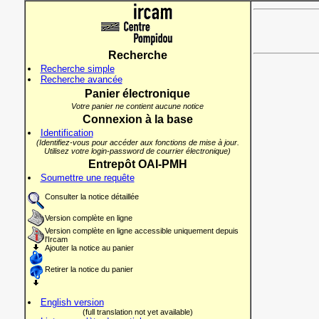
Recherche
Recherche simple
Recherche avancée
Panier électronique
Votre panier ne contient aucune notice
Connexion à la base
Identification
(Identifiez-vous pour accéder aux fonctions de mise à jour.
Utilisez votre login-password de courrier électronique)
Entrepôt OAI-PMH
Soumettre une requête
Consulter la notice détaillée
Version complète en ligne
Version complète en ligne accessible uniquement depuis
l'Ircam
Ajouter la notice au panier
Retirer la notice du panier
English version
(full translation not yet available)