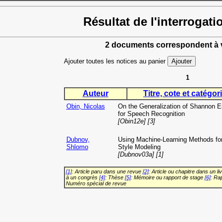
Résultat de l'interrogati
2 documents correspondent à v
Ajouter toutes les notices au panier
1
Auteur
Titre, cote et catégori
Obin, Nicolas
On the Generalization of Shannon E
for Speech Recognition
[Obin12e] [3]
Dubnov,
Using Machine-Learning Methods fo
Shlomo
Style Modeling
[Dubnov03a] [1]
[1]
: Article paru dans une revue
[2]
: Article ou chapitre dans un li
à un congrès
[4]
: Thèse
[5]
: Mémoire ou rapport de stage
[6]
: Ra
Numéro spécial de revue