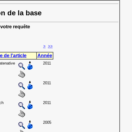
on de la base
votre requête
>
>>
e de l'article
Année
atenative
2011
2011
ch
2011
2005