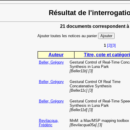
Résultat de l'interrogati
21 documents correspondent à 
Ajouter toutes les notices au panier
1
[2]
[3]
Auteur
Titre, cote et catégori
Beller, Grégory
Gestural Control of Real-Time Conc
Synthesis in Luna Park
[Beller11b] [3]
Beller, Grégory
Gestural Control Of Real Time
Concatenative Synthesis
[Beller11c] [3]
Beller, Grégory
Gestural Control of Real-Time Spee
Synthesis in Luna Park
[Beller11d] [3]
Bevilacqua,
MnM: a Max/MSP mapping toolbox
Frédéric
[Bevilacqua05a] [3]