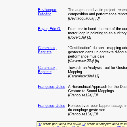
Bevilacqua,
The augmented violin project: resea
Frédéric
composition and performance report
[Bevilacqua06a] [3]
Boyer, Eric O.
From ear to hand: the role of the aud
motor loop in pointing to an auditor
[Boyer13a] [1]
Caramiaux,
"Gestification" du son : mapping ada
Baptiste
geste/son dans un contexte d'écout
performance musicale
[Caramiaux08a] [5]
Caramiaux,
Towards an Analysis Tool for Gestu
Baptiste
Mapping
[Caramiaux09a] [3]
Françoise, Jules
A Hierarchical Approach for the Des
Gesture-to-Sound Mappings
[Francoise12a] [3]
Françoise, Jules
Perspectives pour l'apprentissage in
du couplage geste-son
[Francoise13a] [3]
[1]
: Article paru dans une revue
[2]
: Article ou chapitre dans un li