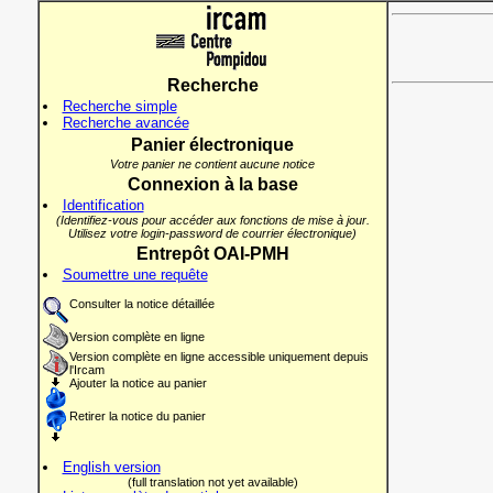
Recherche
Recherche simple
Recherche avancée
Panier électronique
Votre panier ne contient aucune notice
Connexion à la base
Identification
(Identifiez-vous pour accéder aux fonctions de mise à jour.
Utilisez votre login-password de courrier électronique)
Entrepôt OAI-PMH
Soumettre une requête
Consulter la notice détaillée
Version complète en ligne
Version complète en ligne accessible uniquement depuis
l'Ircam
Ajouter la notice au panier
Retirer la notice du panier
English version
(full translation not yet available)