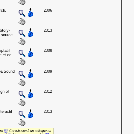
rch,
2006
itory-
2013
y source
ptatif
2008
e et de
re/Sound
2009
ign of
2012
teractif
2013
vre
[3]
: Contribution à un colloque ou