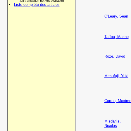
(full translation not yet available)
Liste complète des articles
O'Leary, Sean
Taffou, Marine
Roze, David
Mitsufuji, Yuki
Carron, Maxim
Misdariis,
Nicolas