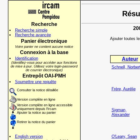
Résul
Recherche
20
Recherche simple
Recherche avancée
Ajouter toutes l
Panier électronique
Votre panier ne contient aucune notice
Connexion à la base
Identification
Auteur
(Identifiez-vous pour accéder aux fonctions
de mise à jour. Utilisez votre login-password
Schnell, Norber
de courrier électronique)
Entrepôt OAI-PMH
Soumettre une requête
Frère, Aurélie
Consulter la notice détaillée
Version complète en ligne
Version complète en ligne accessible
uniquement depuis l'Ircam
Sigman,
Ajouter la notice au panier
Alexander
Retirer la notice du panier
English version
O'Leary, Sean