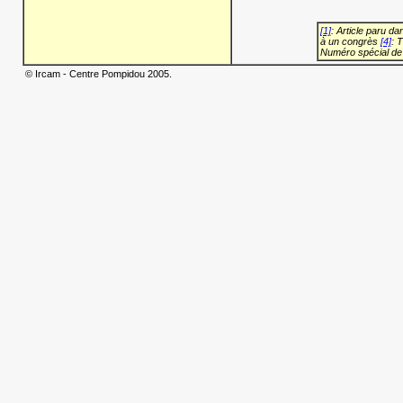
[1]
: Article paru d
à un congrès
[4]
: 
Numéro spécial de
© Ircam - Centre Pompidou 2005.