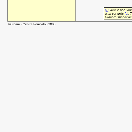
[1]
: Article paru d
à un congrès
[4]
: 
Numéro spécial de
© Ircam - Centre Pompidou 2005.