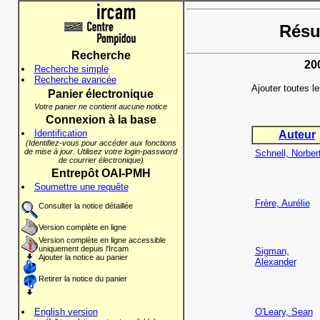
Résul
Recherche
20
Recherche simple
Recherche avancée
Ajouter toutes l
Panier électronique
Votre panier ne contient aucune notice
Connexion à la base
Identification
Auteur
(Identifiez-vous pour accéder aux fonctions
de mise à jour. Utilisez votre login-password
Schnell, Norber
de courrier électronique)
Entrepôt OAI-PMH
Soumettre une requête
Frère, Aurélie
Consulter la notice détaillée
Version complète en ligne
Version complète en ligne accessible
uniquement depuis l'Ircam
Sigman,
Ajouter la notice au panier
Alexander
Retirer la notice du panier
English version
O'Leary, Sean