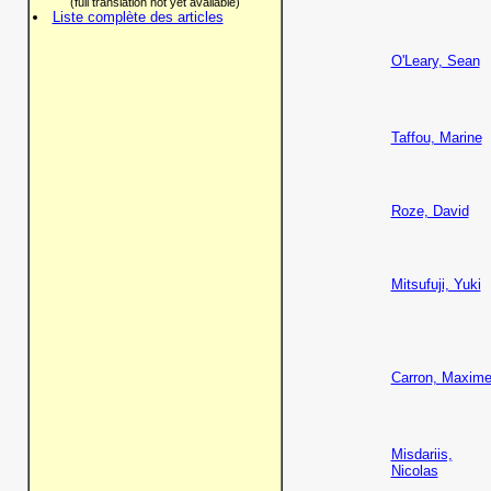
(full translation not yet available)
Liste complète des articles
O'Leary, Sean
Taffou, Marine
Roze, David
Mitsufuji, Yuki
Carron, Maxim
Misdariis,
Nicolas