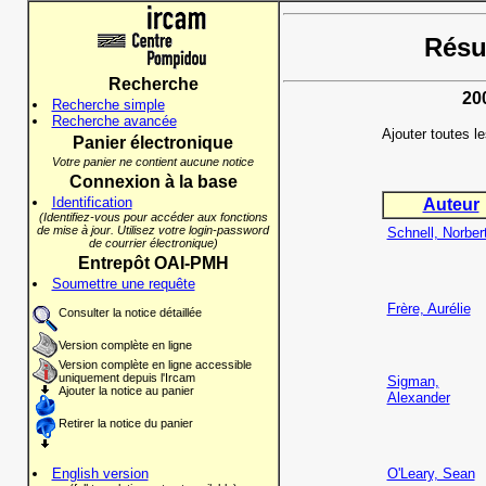
Résul
Recherche
20
Recherche simple
Recherche avancée
Ajouter toutes l
Panier électronique
Votre panier ne contient aucune notice
Connexion à la base
Identification
Auteur
(Identifiez-vous pour accéder aux fonctions
de mise à jour. Utilisez votre login-password
Schnell, Norber
de courrier électronique)
Entrepôt OAI-PMH
Soumettre une requête
Frère, Aurélie
Consulter la notice détaillée
Version complète en ligne
Version complète en ligne accessible
uniquement depuis l'Ircam
Sigman,
Ajouter la notice au panier
Alexander
Retirer la notice du panier
English version
O'Leary, Sean