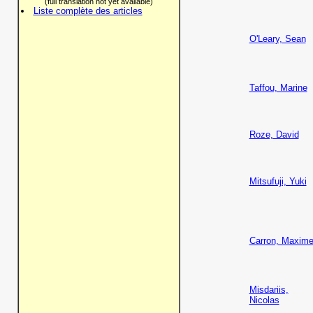
(full translation not yet available)
Liste complète des articles
O'Leary, Sean
Taffou, Marine
Roze, David
Mitsufuji, Yuki
Carron, Maxim
Misdariis,
Nicolas