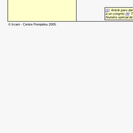
[1]
: Article paru d
à un congrès
[4]
: 
Numéro spécial de
© Ircam - Centre Pompidou 2005.