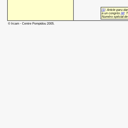
[1]
: Article paru d
à un congrès
[4]
: 
Numéro spécial de
© Ircam - Centre Pompidou 2005.