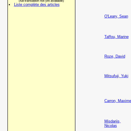
(full translation not yet available)
Liste complète des articles
O'Leary, Sean
Taffou, Marine
Roze, David
Mitsufuji, Yuki
Carron, Maxim
Misdariis,
Nicolas