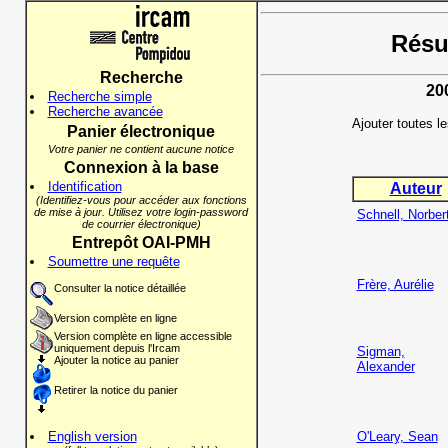
Résul
Recherche
20
Recherche simple
Recherche avancée
Ajouter toutes l
Panier électronique
Votre panier ne contient aucune notice
Connexion à la base
Identification
Auteur
(Identifiez-vous pour accéder aux fonctions
de mise à jour. Utilisez votre login-password
Schnell, Norber
de courrier électronique)
Entrepôt OAI-PMH
Soumettre une requête
Frère, Aurélie
Consulter la notice détaillée
Version complète en ligne
Version complète en ligne accessible
uniquement depuis l'Ircam
Sigman,
Ajouter la notice au panier
Alexander
Retirer la notice du panier
English version
O'Leary, Sean