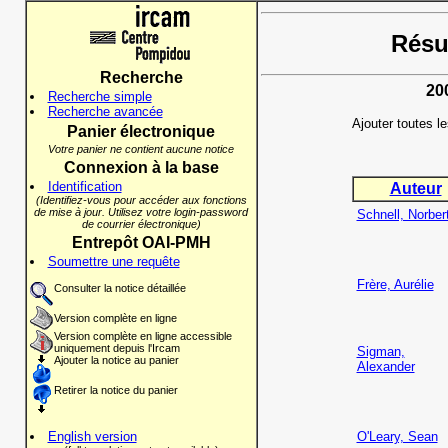
Résul
Recherche
20
Recherche simple
Recherche avancée
Ajouter toutes l
Panier électronique
Votre panier ne contient aucune notice
Connexion à la base
Identification
Auteur
(Identifiez-vous pour accéder aux fonctions
de mise à jour. Utilisez votre login-password
Schnell, Norber
de courrier électronique)
Entrepôt OAI-PMH
Soumettre une requête
Frère, Aurélie
Consulter la notice détaillée
Version complète en ligne
Version complète en ligne accessible
uniquement depuis l'Ircam
Sigman,
Ajouter la notice au panier
Alexander
Retirer la notice du panier
English version
O'Leary, Sean