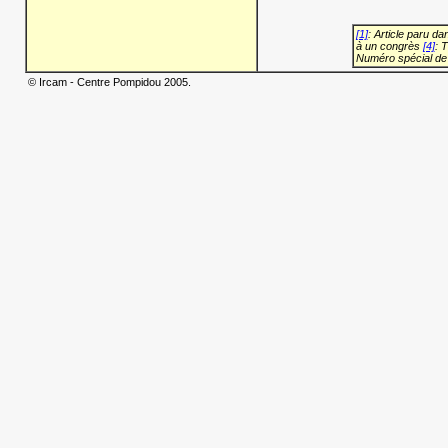
[1]
: Article paru d
à un congrès
[4]
: 
Numéro spécial de
© Ircam - Centre Pompidou 2005.