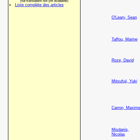
(full translation not yet available)
Liste complète des articles
O'Leary, Sean
Taffou, Marine
Roze, David
Mitsufuji, Yuki
Carron, Maxim
Misdariis,
Nicolas