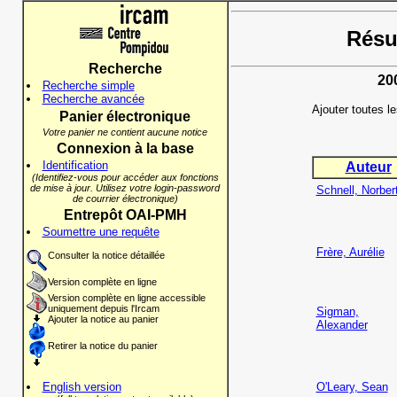
Résul
Recherche
20
Recherche simple
Recherche avancée
Ajouter toutes l
Panier électronique
Votre panier ne contient aucune notice
Connexion à la base
Identification
Auteur
(Identifiez-vous pour accéder aux fonctions
de mise à jour. Utilisez votre login-password
Schnell, Norber
de courrier électronique)
Entrepôt OAI-PMH
Soumettre une requête
Frère, Aurélie
Consulter la notice détaillée
Version complète en ligne
Version complète en ligne accessible
uniquement depuis l'Ircam
Sigman,
Ajouter la notice au panier
Alexander
Retirer la notice du panier
English version
O'Leary, Sean