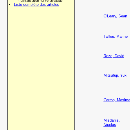
(full translation not yet available)
Liste complète des articles
O'Leary, Sean
Taffou, Marine
Roze, David
Mitsufuji, Yuki
Carron, Maxim
Misdariis,
Nicolas