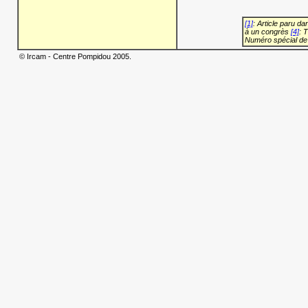
[1]
: Article paru d
à un congrès
[4]
: 
Numéro spécial de
© Ircam - Centre Pompidou 2005.