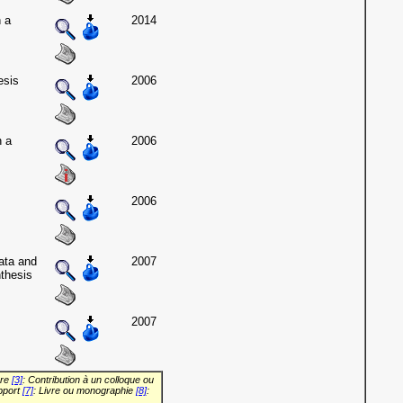
 a
2014
esis
2006
n a
2006
2006
ata and
2007
thesis
2007
vre
[3]
: Contribution à un colloque ou
pport
[7]
: Livre ou monographie
[8]
: