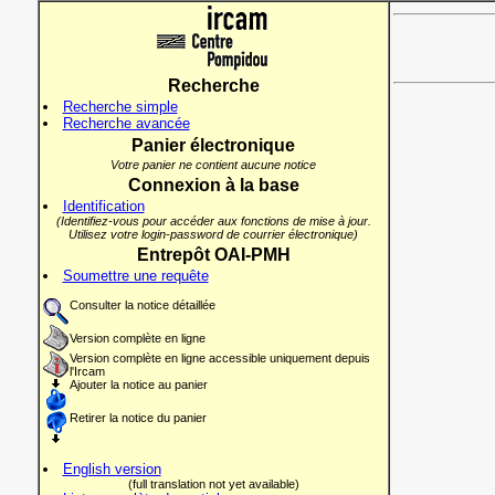
Recherche
Recherche simple
Recherche avancée
Panier électronique
Votre panier ne contient aucune notice
Connexion à la base
Identification
(Identifiez-vous pour accéder aux fonctions de mise à jour.
Utilisez votre login-password de courrier électronique)
Entrepôt OAI-PMH
Soumettre une requête
Consulter la notice détaillée
Version complète en ligne
Version complète en ligne accessible uniquement depuis
l'Ircam
Ajouter la notice au panier
Retirer la notice du panier
English version
(full translation not yet available)