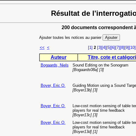
Résultat de l'interrogati
200 documents correspondent à
Ajouter toutes les notices au panier
<<
<
[1]
2
[3]
[4]
[5]
[6]
[7]
[8]
[9]
[10]
Auteur
Titre, cote et catégori
Bogaards, Niels
Sound Editing on the Sonogram
[Bogaards08a] [3]
Boyer, Eric O.
Guiding Motion using a Sound Targe
[Boyer13b] [3]
Boyer, Eric O.
Low-cost motion sensing of table te
players for real time feedback
[Boyer13c] [3]
Boyer, Eric O.
Low-cost motion sensing of table te
players for real time feedback
[Boyer13d] [1]