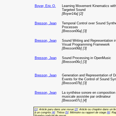
Boyer, Eric O.
Learning Movement Kinematics with
Targeted Sound
[Boyer14a] [2]
Bresson, Jean
Temporal Control over Sound Synth
Processes
[Bresson06a] [3]
Bresson, Jean
Sound Writing and Representation i
Visual Programming Framework
[Bresson06b] [3]
Bresson, Jean
Sound Processing in OpenMusic
[Bresson06c] [3]
Bresson, Jean
Generation and Representation of D
Events for the Control of Sound Syn
[Bresson07b] [3]
Bresson, Jean
La synthèse sonore en composition
musicale assistée par ordinateur
[Bresson07c] [4]
[1]
: Article paru dans une revue
[2]
: Article ou chapitre dans un li
à un congrès
[4]
: Thèse
[5]
: Mémoire ou rapport de stage
[6]
: Ra
Numéro spécial de revue