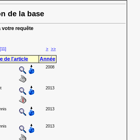
on de la base
 votre requête
[11]
>
>>
e de l'article
Année
2008
t
2013
nnis
2013
nnis
2013