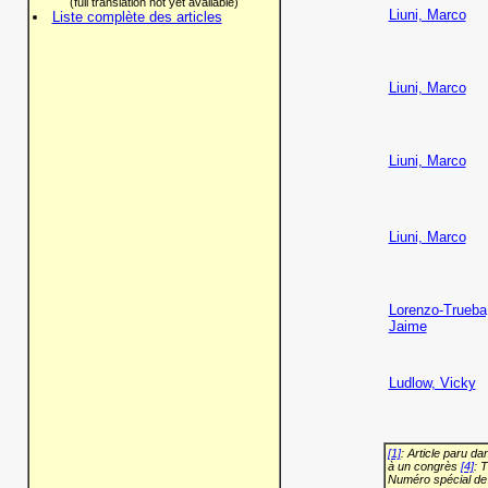
(full translation not yet available)
Liuni, Marco
Liste complète des articles
Liuni, Marco
Liuni, Marco
Liuni, Marco
Lorenzo-Trueba
Jaime
Ludlow, Vicky
[1]
: Article paru d
à un congrès
[4]
: 
Numéro spécial de