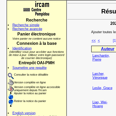
Résul
Recherche
20
Recherche simple
Recherche avancée
Ajouter toutes l
Panier électronique
Votre panier ne contient aucune notice
<<
<
[1
Connexion à la base
Identification
Auteur
(Identifiez-vous pour accéder aux fonctions
de mise à jour. Utilisez votre login-password
Lanchantin,
de courrier électronique)
Pierre
Entrepôt OAI-PMH
Soumettre une requête
Larcher,
Consulter la notice détaillée
Véronique
Version complète en ligne
Version complète en ligne accessible
Leslie, Grace
uniquement depuis l'Ircam
Ajouter la notice au panier
Retirer la notice du panier
Liao, Wei-
Hsiang
English version