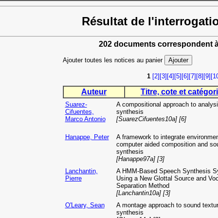
Résultat de l'interrogati
202 documents correspondent à
Ajouter toutes les notices au panier
1
[2]
[3]
[4]
[5]
[6]
[7]
[8]
[9]
[1
Auteur
Titre, cote et catégori
Suarez-
A compositional approach to analysi
Cifuentes,
synthesis
Marco Antonio
[SuarezCifuentes10a] [6]
Hanappe, Peter
A framework to integrate environmen
computer aided composition and so
synthesis
[Hanappe97a] [3]
Lanchantin,
A HMM-Based Speech Synthesis S
Pierre
Using a New Glottal Source and Voc
Separation Method
[Lanchantin10a] [3]
O'Leary, Sean
A montage approach to sound textu
synthesis