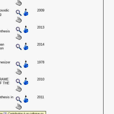
osodic
2009
g
2013
nthesis
ban
2014
 on
hesizer
1978
FRAME
2010
F THE
thesis in
2011
vre
[3]
: Contribution à un colloque ou