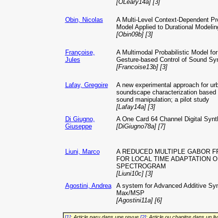
[OLeary14a] [3]
Obin, Nicolas
A Multi-Level Context-Dependent Pr
Model Applied to Durational Modelin
[Obin09b] [3]
Françoise,
A Multimodal Probabilistic Model for
Jules
Gesture-based Control of Sound Sy
[Francoise13b] [3]
Lafay, Gregoire
A new experimental approach for ur
soundscape characterization based
sound manipulation; a pilot study
[Lafay14a] [3]
Di Giugno,
A One Card 64 Channel Digital Synt
Giuseppe
[DiGiugno78a] [7]
Liuni, Marco
A REDUCED MULTIPLE GABOR 
FOR LOCAL TIME ADAPTATION O
SPECTROGRAM
[Liuni10c] [3]
Agostini, Andrea
A system for Advanced Additive Syn
Max/MSP
[Agostini11a] [6]
[1]
: Article paru dans une revue
[2]
: Article ou chapitre dans un li