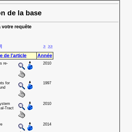
on de la base
 votre requête
0]
>
>>
e de l'article
Année
s re-
2010
ts for
1997
und
ystem
2010
al-Tract
re
2014