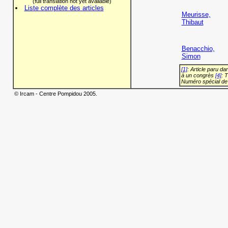
(full translation not yet available)
Liste complète des articles
Meurisse,
Thibaut
Benacchio,
Simon
[1]
: Article paru d
à un congrès
[4]
: 
Numéro spécial de
© Ircam - Centre Pompidou 2005.