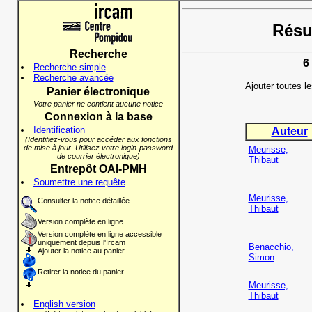
Résul
Recherche
6
Recherche simple
Recherche avancée
Ajouter toutes l
Panier électronique
Votre panier ne contient aucune notice
Connexion à la base
Identification
Auteur
(Identifiez-vous pour accéder aux fonctions
de mise à jour. Utilisez votre login-password
Meurisse,
de courrier électronique)
Thibaut
Entrepôt OAI-PMH
Soumettre une requête
Meurisse,
Consulter la notice détaillée
Thibaut
Version complète en ligne
Version complète en ligne accessible
uniquement depuis l'Ircam
Benacchio,
Ajouter la notice au panier
Simon
Retirer la notice du panier
Meurisse,
Thibaut
English version