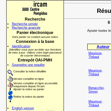
Résul
Recherche
6
Recherche simple
Recherche avancée
Ajouter toutes l
Panier électronique
Votre panier ne contient aucune notice
Connexion à la base
Identification
Auteur
(Identifiez-vous pour accéder aux fonctions
de mise à jour. Utilisez votre login-password
Meurisse,
de courrier électronique)
Thibaut
Entrepôt OAI-PMH
Soumettre une requête
Meurisse,
Consulter la notice détaillée
Thibaut
Version complète en ligne
Version complète en ligne accessible
uniquement depuis l'Ircam
Benacchio,
Ajouter la notice au panier
Simon
Retirer la notice du panier
Meurisse,
Thibaut
English version