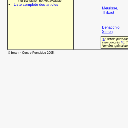
(full translation not yet available)
Liste complète des articles
Meurisse,
Thibaut
Benacchio,
Simon
[1]
: Article paru d
à un congrès
[4]
: 
Numéro spécial de
© Ircam - Centre Pompidou 2005.