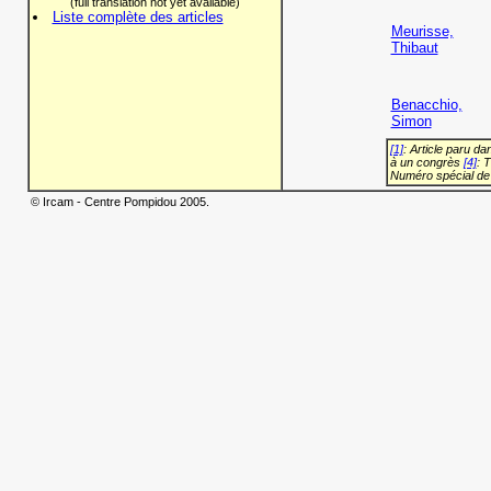
(full translation not yet available)
Liste complète des articles
Meurisse,
Thibaut
Benacchio,
Simon
[1]
: Article paru d
à un congrès
[4]
: 
Numéro spécial de
© Ircam - Centre Pompidou 2005.