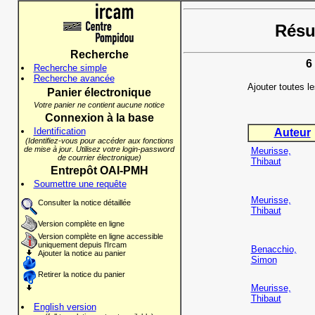
Résul
Recherche
6
Recherche simple
Recherche avancée
Ajouter toutes l
Panier électronique
Votre panier ne contient aucune notice
Connexion à la base
Identification
Auteur
(Identifiez-vous pour accéder aux fonctions
de mise à jour. Utilisez votre login-password
Meurisse,
de courrier électronique)
Thibaut
Entrepôt OAI-PMH
Soumettre une requête
Meurisse,
Consulter la notice détaillée
Thibaut
Version complète en ligne
Version complète en ligne accessible
uniquement depuis l'Ircam
Benacchio,
Ajouter la notice au panier
Simon
Retirer la notice du panier
Meurisse,
Thibaut
English version