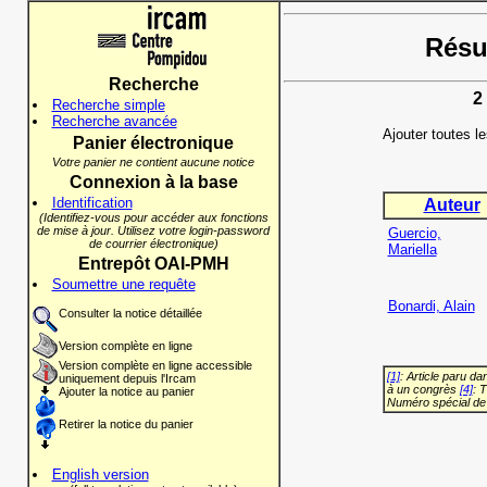
Résul
Recherche
2
Recherche simple
Recherche avancée
Ajouter toutes l
Panier électronique
Votre panier ne contient aucune notice
Connexion à la base
Identification
Auteur
(Identifiez-vous pour accéder aux fonctions
de mise à jour. Utilisez votre login-password
Guercio,
de courrier électronique)
Mariella
Entrepôt OAI-PMH
Soumettre une requête
Bonardi, Alain
Consulter la notice détaillée
Version complète en ligne
Version complète en ligne accessible
[1]
: Article paru d
uniquement depuis l'Ircam
à un congrès
[4]
: 
Ajouter la notice au panier
Numéro spécial de
Retirer la notice du panier
English version