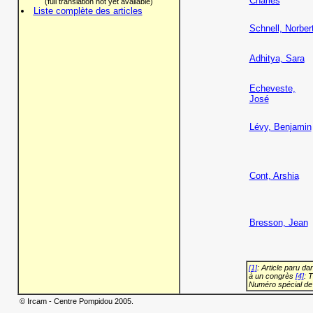
Charles
(full translation not yet available)
Liste complète des articles
Schnell, Norber
Adhitya, Sara
Echeveste,
José
Lévy, Benjamin
Cont, Arshia
Bresson, Jean
[1]
: Article paru d
à un congrès
[4]
: 
Numéro spécial de
© Ircam - Centre Pompidou 2005.