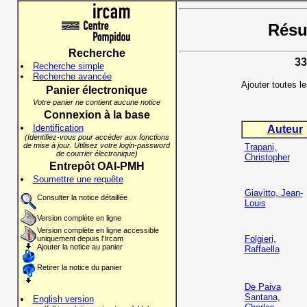
Résul
Recherche
33
Recherche simple
Recherche avancée
Ajouter toutes l
Panier électronique
Votre panier ne contient aucune notice
Connexion à la base
Identification
Auteur
(Identifiez-vous pour accéder aux fonctions
de mise à jour. Utilisez votre login-password
Trapani,
de courrier électronique)
Christopher
Entrepôt OAI-PMH
Soumettre une requête
Giavitto, Jean-
Consulter la notice détaillée
Louis
Version complète en ligne
Version complète en ligne accessible
Folgieri,
uniquement depuis l'Ircam
Ajouter la notice au panier
Raffaella
Retirer la notice du panier
De Paiva
Santana,
English version