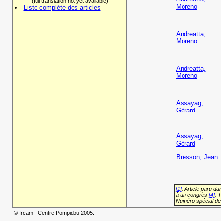
(full translation not yet available)
Moreno
Liste complète des articles
Andreatta,
Moreno
Andreatta,
Moreno
Assayag,
Gérard
Assayag,
Gérard
Bresson, Jean
[1]
: Article paru d
à un congrès
[4]
: 
Numéro spécial de
© Ircam - Centre Pompidou 2005.