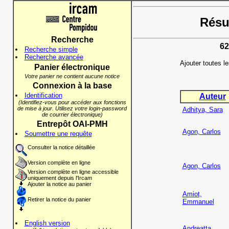
Résul
Recherche
62
Recherche simple
Recherche avancée
Ajouter toutes l
Panier électronique
Votre panier ne contient aucune notice
Connexion à la base
Identification
Auteur
(Identifiez-vous pour accéder aux fonctions
de mise à jour. Utilisez votre login-password
Adhitya, Sara
de courrier électronique)
Entrepôt OAI-PMH
Agon, Carlos
Soumettre une requête
Consulter la notice détaillée
Version complète en ligne
Agon, Carlos
Version complète en ligne accessible
uniquement depuis l'Ircam
Ajouter la notice au panier
Amiot,
Retirer la notice du panier
Emmanuel
English version
Andreatta,