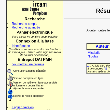
Résul
Recherche
Recherche simple
Recherche avancée
Ajouter toutes l
Panier électronique
Votre panier ne contient aucune notice
Connexion à la base
Identification
Auteur
(Identifiez-vous pour accéder aux fonctions
de mise à jour. Utilisez votre login-password
Misdariis,
de courrier électronique)
Nicolas
Entrepôt OAI-PMH
Soumettre une requête
[1]
: Article paru d
à un congrès
[4]
: 
Consulter la notice détaillée
Numéro spécial de
Version complète en ligne
Version complète en ligne accessible
uniquement depuis l'Ircam
Ajouter la notice au panier
Retirer la notice du panier
English version