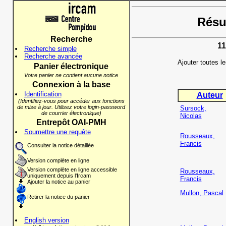
Résul
Recherche
11
Recherche simple
Recherche avancée
Ajouter toutes l
Panier électronique
Votre panier ne contient aucune notice
Connexion à la base
Identification
Auteur
(Identifiez-vous pour accéder aux fonctions
de mise à jour. Utilisez votre login-password
Sursock,
de courrier électronique)
Nicolas
Entrepôt OAI-PMH
Soumettre une requête
Rousseaux,
Francis
Consulter la notice détaillée
Version complète en ligne
Version complète en ligne accessible
Rousseaux,
uniquement depuis l'Ircam
Francis
Ajouter la notice au panier
Mullon, Pascal
Retirer la notice du panier
English version