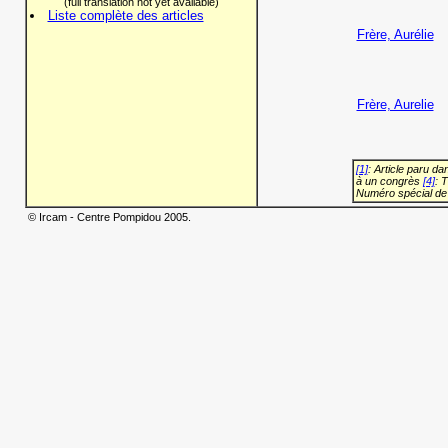
(full translation not yet available)
Liste complète des articles
Frère, Aurélie
Frère, Aurelie
[1]
: Article paru d
à un congrès
[4]
: 
Numéro spécial de
© Ircam - Centre Pompidou 2005.