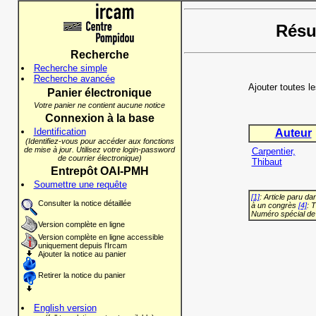
Résul
Recherche
Recherche simple
Recherche avancée
Ajouter toutes l
Panier électronique
Votre panier ne contient aucune notice
Connexion à la base
Identification
Auteur
(Identifiez-vous pour accéder aux fonctions
de mise à jour. Utilisez votre login-password
Carpentier,
de courrier électronique)
Thibaut
Entrepôt OAI-PMH
Soumettre une requête
[1]
: Article paru d
Consulter la notice détaillée
à un congrès
[4]
: 
Numéro spécial de
Version complète en ligne
Version complète en ligne accessible
uniquement depuis l'Ircam
Ajouter la notice au panier
Retirer la notice du panier
English version