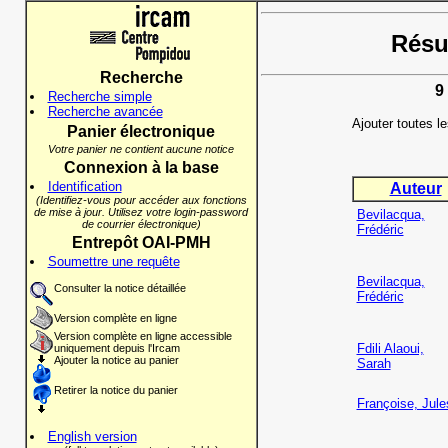
Résul
Recherche
9
Recherche simple
Recherche avancée
Ajouter toutes l
Panier électronique
Votre panier ne contient aucune notice
Connexion à la base
Identification
Auteur
(Identifiez-vous pour accéder aux fonctions
de mise à jour. Utilisez votre login-password
Bevilacqua,
de courrier électronique)
Frédéric
Entrepôt OAI-PMH
Soumettre une requête
Bevilacqua,
Consulter la notice détaillée
Frédéric
Version complète en ligne
Version complète en ligne accessible
Fdili Alaoui,
uniquement depuis l'Ircam
Ajouter la notice au panier
Sarah
Retirer la notice du panier
Françoise, Jule
English version