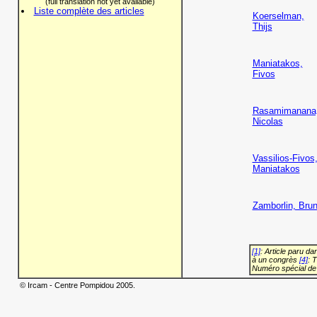
(full translation not yet available)
Liste complète des articles
Koerselman,
Thijs
Maniatakos,
Fivos
Rasamimanana
Nicolas
Vassilios-Fivos
Maniatakos
Zamborlin, Bru
[1]
: Article paru d
à un congrès
[4]
: 
Numéro spécial de
© Ircam - Centre Pompidou 2005.