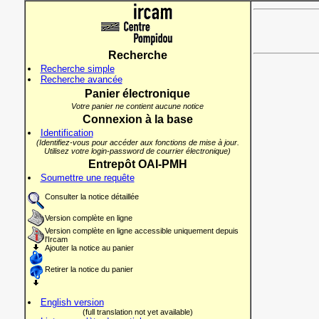
Recherche
Recherche simple
Recherche avancée
Panier électronique
Votre panier ne contient aucune notice
Connexion à la base
Identification
(Identifiez-vous pour accéder aux fonctions de mise à jour.
Utilisez votre login-password de courrier électronique)
Entrepôt OAI-PMH
Soumettre une requête
Consulter la notice détaillée
Version complète en ligne
Version complète en ligne accessible uniquement depuis
l'Ircam
Ajouter la notice au panier
Retirer la notice du panier
English version
(full translation not yet available)