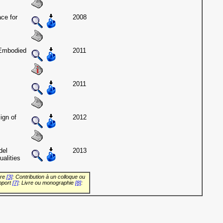
ace for
2008
 Embodied
2011
2011
ign of
2012
del
2013
alities
vre
[3]
: Contribution à un colloque ou
pport
[7]
: Livre ou monographie
[8]
: