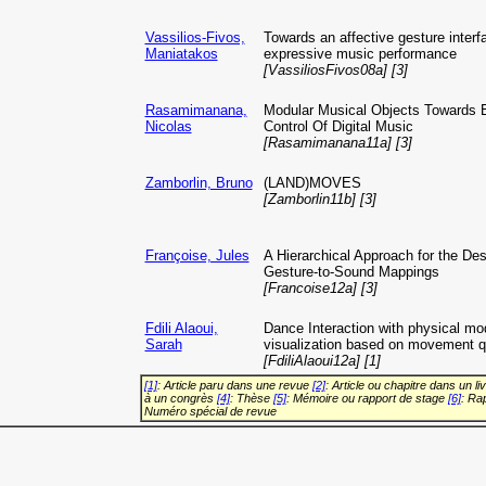
Vassilios-Fivos,
Towards an affective gesture interf
Maniatakos
expressive music performance
[VassiliosFivos08a] [3]
Rasamimanana,
Modular Musical Objects Towards
Nicolas
Control Of Digital Music
[Rasamimanana11a] [3]
Zamborlin, Bruno
(LAND)MOVES
[Zamborlin11b] [3]
Françoise, Jules
A Hierarchical Approach for the Des
Gesture-to-Sound Mappings
[Francoise12a] [3]
Fdili Alaoui,
Dance Interaction with physical mo
Sarah
visualization based on movement qu
[FdiliAlaoui12a] [1]
[1]
: Article paru dans une revue
[2]
: Article ou chapitre dans un li
à un congrès
[4]
: Thèse
[5]
: Mémoire ou rapport de stage
[6]
: Ra
Numéro spécial de revue