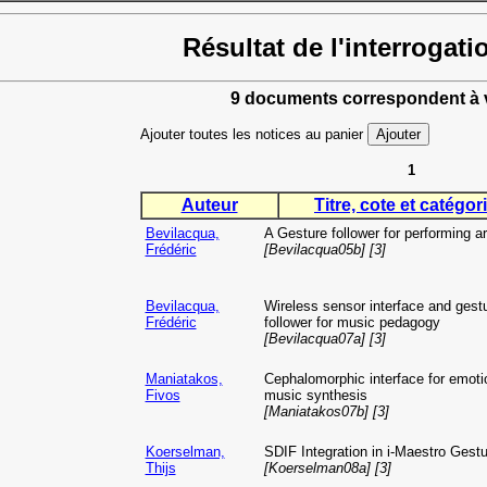
Résultat de l'interrogati
9 documents correspondent à v
Ajouter toutes les notices au panier
1
Auteur
Titre, cote et catégori
Bevilacqua,
A Gesture follower for performing ar
Frédéric
[Bevilacqua05b] [3]
Bevilacqua,
Wireless sensor interface and gestu
Frédéric
follower for music pedagogy
[Bevilacqua07a] [3]
Maniatakos,
Cephalomorphic interface for emot
Fivos
music synthesis
[Maniatakos07b] [3]
Koerselman,
SDIF Integration in i-Maestro Gestu
Thijs
[Koerselman08a] [3]