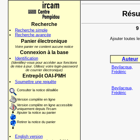
Résul
Recherche
9
Recherche simple
Recherche avancée
Ajouter toutes l
Panier électronique
Votre panier ne contient aucune notice
Connexion à la base
Identification
Auteur
(Identifiez-vous pour accéder aux fonctions
de mise à jour. Utilisez votre login-password
Bevilacqua,
de courrier électronique)
Frédéric
Entrepôt OAI-PMH
Soumettre une requête
Bevilacqua,
Consulter la notice détaillée
Frédéric
Version complète en ligne
Version complète en ligne accessible
uniquement depuis l'Ircam
Ajouter la notice au panier
Retirer la notice du panier
English version