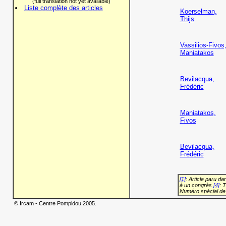
(full translation not yet available)
Liste complète des articles
Koerselman,
Thijs
Vassilios-Fivos
Maniatakos
Bevilacqua,
Frédéric
Maniatakos,
Fivos
Bevilacqua,
Frédéric
[1]
: Article paru d
à un congrès
[4]
: 
Numéro spécial de
© Ircam - Centre Pompidou 2005.