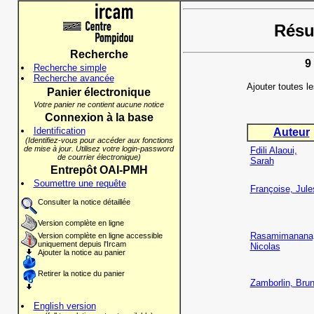
Résul
Recherche
9
Recherche simple
Recherche avancée
Ajouter toutes l
Panier électronique
Votre panier ne contient aucune notice
Connexion à la base
Identification
Auteur
(Identifiez-vous pour accéder aux fonctions
de mise à jour. Utilisez votre login-password
Fdili Alaoui,
de courrier électronique)
Sarah
Entrepôt OAI-PMH
Soumettre une requête
Françoise, Jule
Consulter la notice détaillée
Version complète en ligne
Rasamimanana
Version complète en ligne accessible
uniquement depuis l'Ircam
Nicolas
Ajouter la notice au panier
Retirer la notice du panier
Zamborlin, Bru
English version