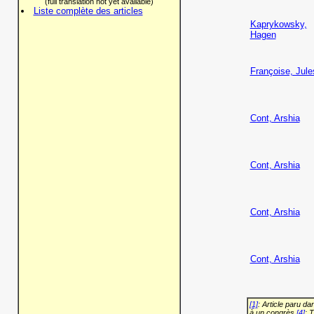
(full translation not yet available)
Liste complète des articles
Kaprykowsky,
Hagen
Françoise, Jule
Cont, Arshia
Cont, Arshia
Cont, Arshia
Cont, Arshia
[1]
: Article paru d
à un congrès
[4]
: 