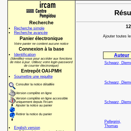
Résul
Recherche
12
Recherche simple
Recherche avancée
Ajouter toutes l
Panier électronique
Votre panier ne contient aucune notice
Connexion à la base
Identification
Auteur
(Identifiez-vous pour accéder aux fonctions
de mise à jour. Utilisez votre login-password
Schwarz, Diem
de courrier électronique)
Entrepôt OAI-PMH
Soumettre une requête
Schwarz, Diem
Consulter la notice détaillée
Version complète en ligne
Version complète en ligne accessible
Schwarz, Diem
uniquement depuis l'Ircam
Ajouter la notice au panier
Retirer la notice du panier
Pellegrini,
Thomas
English version