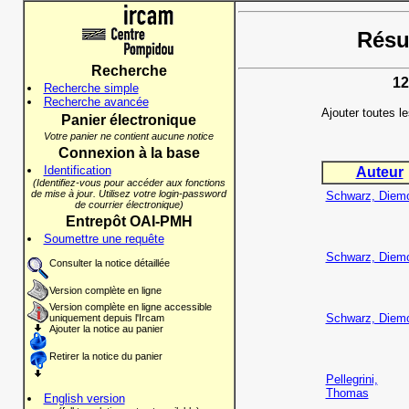
Résul
Recherche
12
Recherche simple
Recherche avancée
Ajouter toutes l
Panier électronique
Votre panier ne contient aucune notice
Connexion à la base
Identification
Auteur
(Identifiez-vous pour accéder aux fonctions
de mise à jour. Utilisez votre login-password
Schwarz, Diem
de courrier électronique)
Entrepôt OAI-PMH
Soumettre une requête
Schwarz, Diem
Consulter la notice détaillée
Version complète en ligne
Version complète en ligne accessible
Schwarz, Diem
uniquement depuis l'Ircam
Ajouter la notice au panier
Retirer la notice du panier
Pellegrini,
Thomas
English version