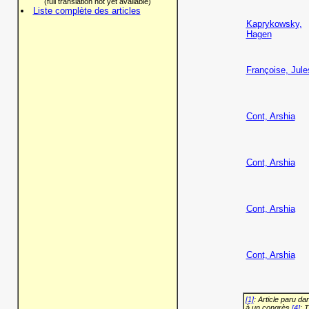
(full translation not yet available)
Liste complète des articles
Kaprykowsky,
Hagen
Françoise, Jule
Cont, Arshia
Cont, Arshia
Cont, Arshia
Cont, Arshia
[1]
: Article paru d
à un congrès
[4]
: 