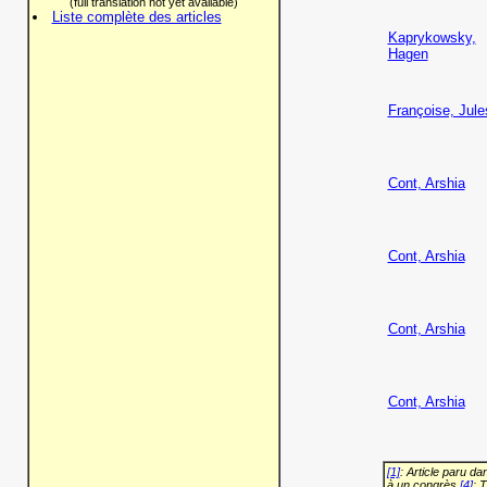
(full translation not yet available)
Liste complète des articles
Kaprykowsky,
Hagen
Françoise, Jule
Cont, Arshia
Cont, Arshia
Cont, Arshia
Cont, Arshia
[1]
: Article paru d
à un congrès
[4]
: 