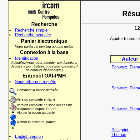
Résul
Recherche
12
Recherche simple
Recherche avancée
Ajouter toutes l
Panier électronique
Votre panier ne contient aucune notice
Connexion à la base
Identification
Auteur
(Identifiez-vous pour accéder aux fonctions
de mise à jour. Utilisez votre login-password
Schwarz, Diem
de courrier électronique)
Entrepôt OAI-PMH
Soumettre une requête
Schwarz, Diem
Consulter la notice détaillée
Version complète en ligne
Version complète en ligne accessible
Schwarz, Diem
uniquement depuis l'Ircam
Ajouter la notice au panier
Retirer la notice du panier
Pellegrini,
Thomas
English version