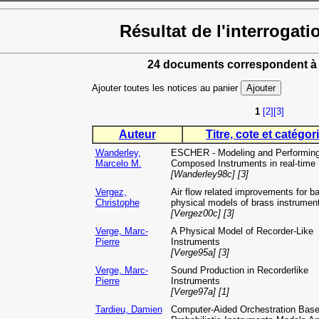
Résultat de l'interrogati
24 documents correspondent à 
Ajouter toutes les notices au panier
1
[2]
[3]
Auteur
Titre, cote et catégori
Wanderley,
ESCHER - Modeling and Performin
Marcelo M.
Composed Instruments in real-time
[Wanderley98c] [3]
Vergez,
Air flow related improvements for b
Christophe
physical models of brass instrumen
[Vergez00c] [3]
Verge, Marc-
A Physical Model of Recorder-Like
Pierre
Instruments
[Verge95a] [3]
Verge, Marc-
Sound Production in Recorderlike
Pierre
Instruments
[Verge97a] [1]
Tardieu, Damien
Computer-Aided Orchestration Bas