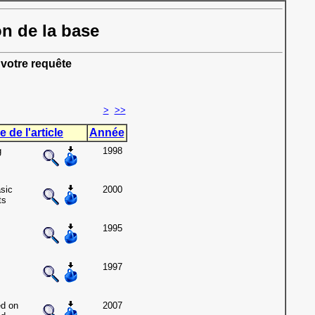
on de la base
votre requête
>
>>
e de l'article
Année
g
1998
asic
2000
ts
1995
1997
ed on
2007