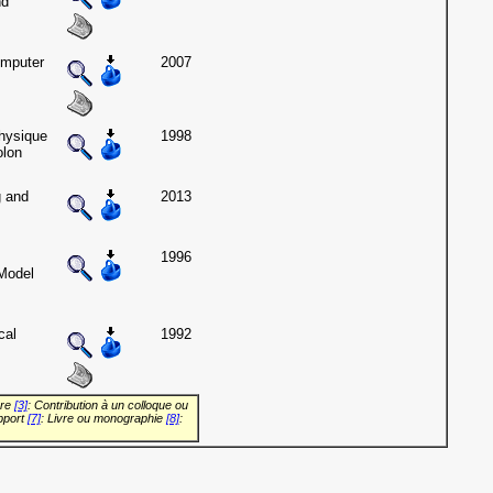
nd
omputer
2007
physique
1998
olon
g and
2013
1996
Model
cal
1992
vre
[3]
: Contribution à un colloque ou
pport
[7]
: Livre ou monographie
[8]
: