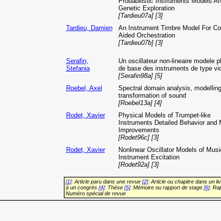
Probabilistic Instruments Models A
Genetic Exploration
[Tardieu07a] [3]
Tardieu, Damien
An Instrument Timbre Model For C
Aided Orchestration
[Tardieu07b] [3]
Serafin,
Un oscillateur non-lineaire modele 
Stefania
de base des instruments de type vi
[Serafin98a] [5]
Roebel, Axel
Spectral domain analysis, modellin
transformation of sound
[Roebel13a] [4]
Rodet, Xavier
Physical Models of Trumpet-like
Instruments Detailed Behavior and 
Improvements
[Rodet96c] [3]
Rodet, Xavier
Nonlinear Oscillator Models of Musi
Instrument Excitation
[Rodet92a] [3]
[1]
: Article paru dans une revue
[2]
: Article ou chapitre dans un li
à un congrès
[4]
: Thèse
[5]
: Mémoire ou rapport de stage
[6]
: Ra
Numéro spécial de revue