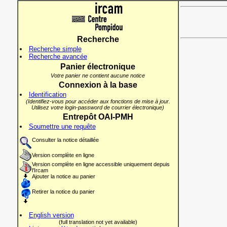
Recherche
Recherche simple
Recherche avancée
Panier électronique
Votre panier ne contient aucune notice
Connexion à la base
Identification
(Identifiez-vous pour accéder aux fonctions de mise à jour.
Utilisez votre login-password de courrier électronique)
Entrepôt OAI-PMH
Soumettre une requête
Consulter la notice détaillée
Version complète en ligne
Version complète en ligne accessible uniquement depuis
l'Ircam
Ajouter la notice au panier
Retirer la notice du panier
English version
(full translation not yet available)