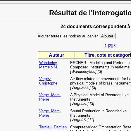
Résultat de l'interrogati
24 documents correspondent à 
Ajouter toutes les notices au panier
1
[2]
[3]
Auteur
Titre, cote et catégori
Wanderley,
ESCHER - Modeling and Performin
Marcelo M.
Composed Instruments in real-time
[Wanderley98c] [3]
Vergez,
Air flow related improvements for b
Christophe
physical models of brass instrumen
[Vergez00c] [3]
Verge, Marc-
A Physical Model of Recorder-Like
Pierre
Instruments
[Verge95a] [3]
Verge, Marc-
Sound Production in Recorderlike
Pierre
Instruments
[Verge97a] [1]
Tardieu, Damien
Computer-Aided Orchestration Bas