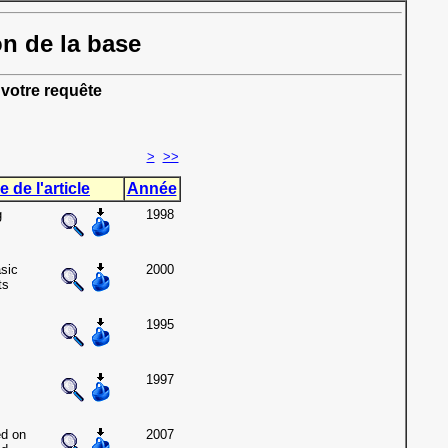
on de la base
votre requête
>
>>
e de l'article
Année
g
1998
asic
2000
ts
1995
1997
ed on
2007