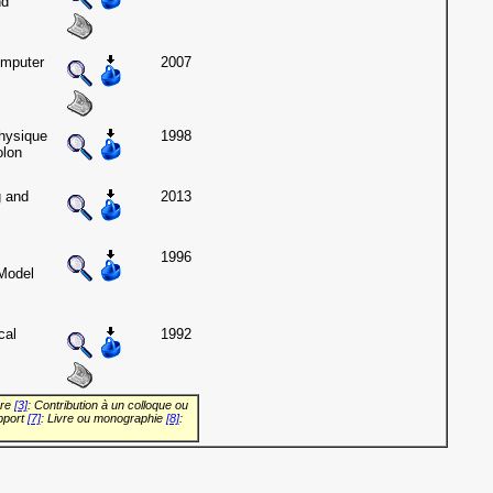
nd
omputer
2007
physique
1998
olon
g and
2013
1996
Model
cal
1992
vre
[3]
: Contribution à un colloque ou
pport
[7]
: Livre ou monographie
[8]
: