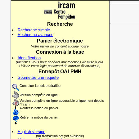
Recherche
Recherche simple
Recherche avancée
Panier électronique
Votre panier ne contient aucune notice
Connexion à la base
Identification
(Identifiez-vous pour accéder aux fonctions de mise à jour.
Utilisez votre login-password de courrier électronique)
Entrepôt OAI-PMH
Soumettre une requête
Consulter la notice détaillée
Version complète en ligne
Version complète en ligne accessible uniquement depuis
l'Ircam
Ajouter la notice au panier
Retirer la notice du panier
English version
(full translation not yet available)