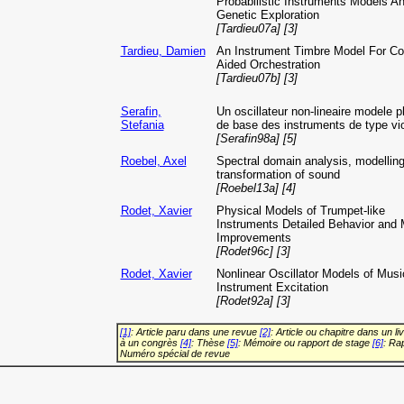
Probabilistic Instruments Models A
Genetic Exploration
[Tardieu07a] [3]
Tardieu, Damien
An Instrument Timbre Model For C
Aided Orchestration
[Tardieu07b] [3]
Serafin,
Un oscillateur non-lineaire modele 
Stefania
de base des instruments de type vi
[Serafin98a] [5]
Roebel, Axel
Spectral domain analysis, modellin
transformation of sound
[Roebel13a] [4]
Rodet, Xavier
Physical Models of Trumpet-like
Instruments Detailed Behavior and 
Improvements
[Rodet96c] [3]
Rodet, Xavier
Nonlinear Oscillator Models of Musi
Instrument Excitation
[Rodet92a] [3]
[1]
: Article paru dans une revue
[2]
: Article ou chapitre dans un li
à un congrès
[4]
: Thèse
[5]
: Mémoire ou rapport de stage
[6]
: Ra
Numéro spécial de revue