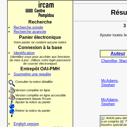
Résul
Recherche
3
Recherche simple
Recherche avancée
Ajouter toutes l
Panier électronique
Votre panier ne contient aucune notice
Connexion à la base
Identification
Auteur
(Identifiez-vous pour accéder aux fonctions
de mise à jour. Utilisez votre login-password
Chemillier, Mar
de courrier électronique)
Entrepôt OAI-PMH
Soumettre une requête
McAdams,
Consulter la notice détaillée
Stephen
Version complète en ligne
Version complète en ligne accessible
uniquement depuis l'Ircam
McAdams,
Ajouter la notice au panier
Stephen
Retirer la notice du panier
[1]
: Article paru d
à un congrès
[4]
: 
English version
Numéro spécial de