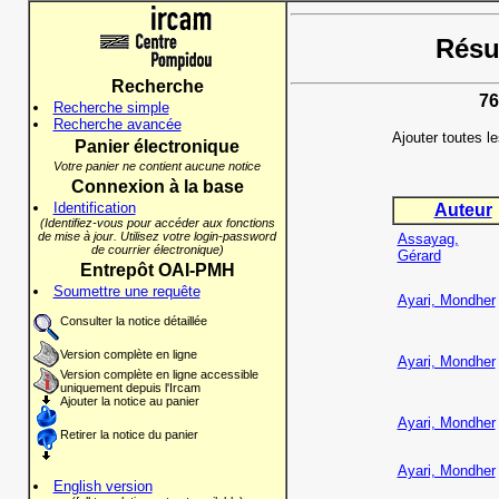
Résul
Recherche
76
Recherche simple
Recherche avancée
Ajouter toutes l
Panier électronique
Votre panier ne contient aucune notice
Connexion à la base
Identification
Auteur
(Identifiez-vous pour accéder aux fonctions
de mise à jour. Utilisez votre login-password
Assayag,
de courrier électronique)
Gérard
Entrepôt OAI-PMH
Soumettre une requête
Ayari, Mondher
Consulter la notice détaillée
Version complète en ligne
Ayari, Mondher
Version complète en ligne accessible
uniquement depuis l'Ircam
Ajouter la notice au panier
Ayari, Mondher
Retirer la notice du panier
Ayari, Mondher
English version