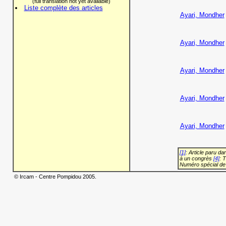
(full translation not yet available)
Liste complète des articles
Ayari, Mondher
Ayari, Mondher
Ayari, Mondher
Ayari, Mondher
Ayari, Mondher
[1]
: Article paru d
à un congrès
[4]
: 
Numéro spécial de
© Ircam - Centre Pompidou 2005.