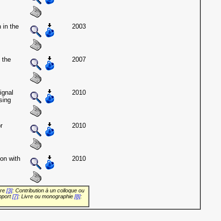
 in the
2003
 the
2007
ignal
2010
sing
r
2010
on with
2010
vre
[3]
: Contribution à un colloque ou
pport
[7]
: Livre ou monographie
[8]
: