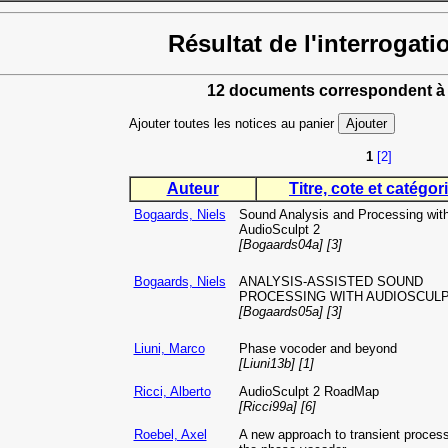
Résultat de l'interrogati
12 documents correspondent à 
Ajouter toutes les notices au panier
1
[2]
Auteur
Titre, cote et catégori
Bogaards, Niels
Sound Analysis and Processing wit
AudioSculpt 2
[Bogaards04a] [3]
Bogaards, Niels
ANALYSIS-ASSISTED SOUND
PROCESSING WITH AUDIOSCUL
[Bogaards05a] [3]
Liuni, Marco
Phase vocoder and beyond
[Liuni13b] [1]
Ricci, Alberto
AudioSculpt 2 RoadMap
[Ricci99a] [6]
Roebel, Axel
A new approach to transient process