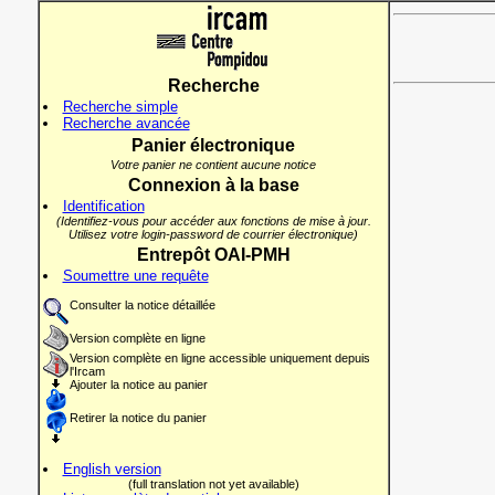
Recherche
Recherche simple
Recherche avancée
Panier électronique
Votre panier ne contient aucune notice
Connexion à la base
Identification
(Identifiez-vous pour accéder aux fonctions de mise à jour.
Utilisez votre login-password de courrier électronique)
Entrepôt OAI-PMH
Soumettre une requête
Consulter la notice détaillée
Version complète en ligne
Version complète en ligne accessible uniquement depuis
l'Ircam
Ajouter la notice au panier
Retirer la notice du panier
English version
(full translation not yet available)