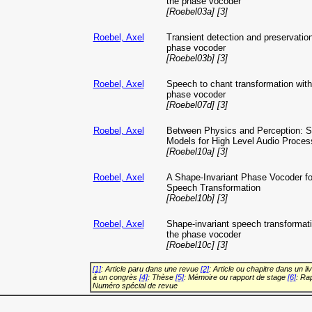
the phase vocoder
[Roebel03a] [3]
Roebel, Axel
Transient detection and preservation
phase vocoder
[Roebel03b] [3]
Roebel, Axel
Speech to chant transformation with
phase vocoder
[Roebel07d] [3]
Roebel, Axel
Between Physics and Perception: S
Models for High Level Audio Proces
[Roebel10a] [3]
Roebel, Axel
A Shape-Invariant Phase Vocoder fo
Speech Transformation
[Roebel10b] [3]
Roebel, Axel
Shape-invariant speech transformati
the phase vocoder
[Roebel10c] [3]
[1]
: Article paru dans une revue
[2]
: Article ou chapitre dans un li
à un congrès
[4]
: Thèse
[5]
: Mémoire ou rapport de stage
[6]
: Ra
Numéro spécial de revue