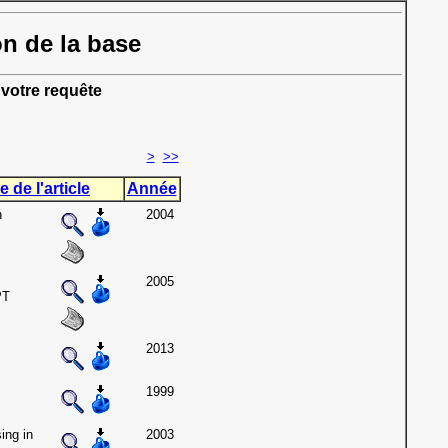
on de la base
votre requête
>
>>
e de l'article
Année
h
2004
2005
PT
2013
1999
ing in
2003