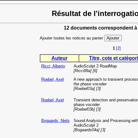
Résultat de l'interrogati
12 documents correspondent à 
Ajouter toutes les notices au panier
1
[2]
Auteur
Titre, cote et catégori
Ricci, Alberto
AudioSculpt 2 RoadMap
[Ricci99a] [6]
Roebel, Axel
A new approach to transient process
the phase vocoder
[Roebel03a] [3]
Roebel, Axel
Transient detection and preservation
phase vocoder
[Roebel03b] [3]
Bogaards, Niels
Sound Analysis and Processing wit
AudioSculpt 2
[Bogaards04a] [3]