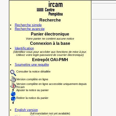
Recherche
Recherche simple
Recherche avancée
Panier électronique
Votre panier ne contient aucune notice
Connexion à la base
Identification
(Identifiez-vous pour accéder aux fonctions de mise à jour.
Utilisez votre login-password de courrier électronique)
Entrepôt OAI-PMH
Soumettre une requête
Consulter la notice détaillée
Version complète en ligne
Version complète en ligne accessible uniquement depuis
l'Ircam
Ajouter la notice au panier
Retirer la notice du panier
English version
(full translation not yet available)