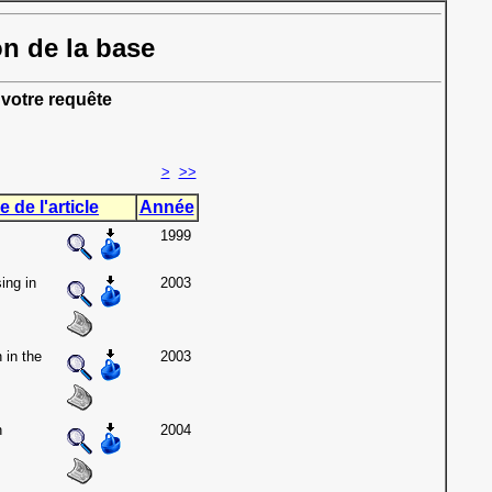
on de la base
votre requête
>
>>
e de l'article
Année
1999
ing in
2003
 in the
2003
h
2004