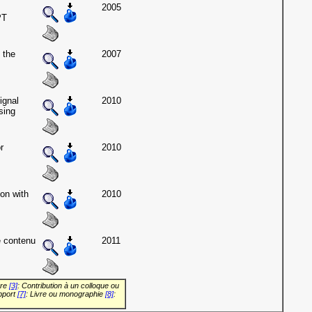
2005
PT
 the
2007
ignal
2010
sing
r
2010
on with
2010
e contenu
2011
vre
[3]
: Contribution à un colloque ou
pport
[7]
: Livre ou monographie
[8]
: