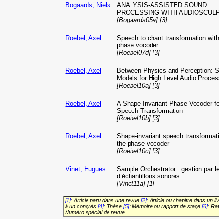
Bogaards, Niels
ANALYSIS-ASSISTED SOUND
PROCESSING WITH AUDIOSCUL
[Bogaards05a] [3]
Roebel, Axel
Speech to chant transformation with
phase vocoder
[Roebel07d] [3]
Roebel, Axel
Between Physics and Perception: S
Models for High Level Audio Proces
[Roebel10a] [3]
Roebel, Axel
A Shape-Invariant Phase Vocoder fo
Speech Transformation
[Roebel10b] [3]
Roebel, Axel
Shape-invariant speech transformati
the phase vocoder
[Roebel10c] [3]
Vinet, Hugues
Sample Orchestrator : gestion par l
d’échantillons sonores
[Vinet11a] [1]
[1]
: Article paru dans une revue
[2]
: Article ou chapitre dans un li
à un congrès
[4]
: Thèse
[5]
: Mémoire ou rapport de stage
[6]
: Ra
Numéro spécial de revue