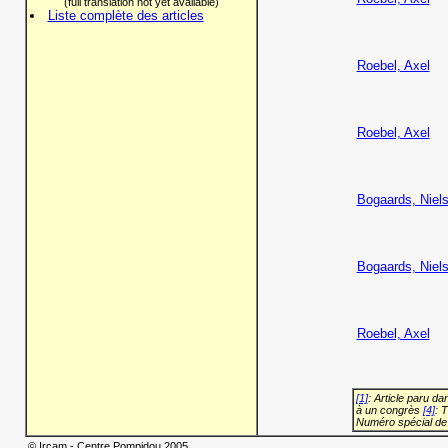
(full translation not yet available)
Liste complète des articles
Roebel, Axel
Roebel, Axel
Bogaards, Niel
Bogaards, Niel
Roebel, Axel
[1]
: Article paru d
à un congrès
[4]
: 
Numéro spécial de
© Ircam - Centre Pompidou 2005.