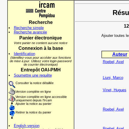
Résul
Recherche
12
Recherche simple
Recherche avancée
Ajouter toutes l
Panier électronique
Votre panier ne contient aucune notice
Connexion à la base
Identification
Auteur
(Identifiez-vous pour accéder aux fonctions
de mise à jour. Utilisez votre login-password
Roebel, Axel
de courrier électronique)
Entrepôt OAI-PMH
Soumettre une requête
Liuni, Marco
Consulter la notice détaillée
Vinet, Hugues
Version complète en ligne
Version complète en ligne accessible
uniquement depuis l'Ircam
Ajouter la notice au panier
Roebel, Axel
Retirer la notice du panier
English version
Roebel, Axel