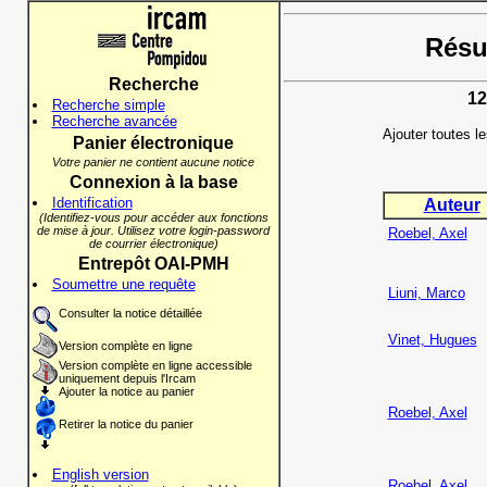
Résul
Recherche
12
Recherche simple
Recherche avancée
Ajouter toutes l
Panier électronique
Votre panier ne contient aucune notice
Connexion à la base
Identification
Auteur
(Identifiez-vous pour accéder aux fonctions
de mise à jour. Utilisez votre login-password
Roebel, Axel
de courrier électronique)
Entrepôt OAI-PMH
Soumettre une requête
Liuni, Marco
Consulter la notice détaillée
Vinet, Hugues
Version complète en ligne
Version complète en ligne accessible
uniquement depuis l'Ircam
Ajouter la notice au panier
Roebel, Axel
Retirer la notice du panier
English version
Roebel, Axel