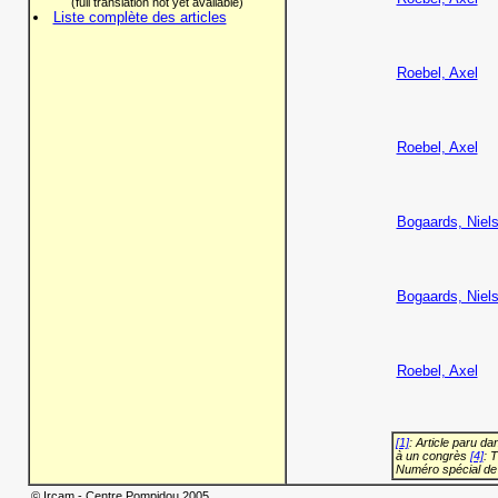
(full translation not yet available)
Liste complète des articles
Roebel, Axel
Roebel, Axel
Bogaards, Niel
Bogaards, Niel
Roebel, Axel
[1]
: Article paru d
à un congrès
[4]
: 
Numéro spécial de
© Ircam - Centre Pompidou 2005.