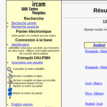
Résul
Recherche
12
Recherche simple
Recherche avancée
Ajouter toutes l
Panier électronique
Votre panier ne contient aucune notice
Connexion à la base
Identification
Auteur
(Identifiez-vous pour accéder aux fonctions
de mise à jour. Utilisez votre login-password
Bogaards, Niel
de courrier électronique)
Entrepôt OAI-PMH
Soumettre une requête
Bogaards, Niel
Consulter la notice détaillée
Version complète en ligne
Version complète en ligne accessible
Liuni, Marco
uniquement depuis l'Ircam
Ajouter la notice au panier
Retirer la notice du panier
Ricci, Alberto
Roebel, Axel
English version