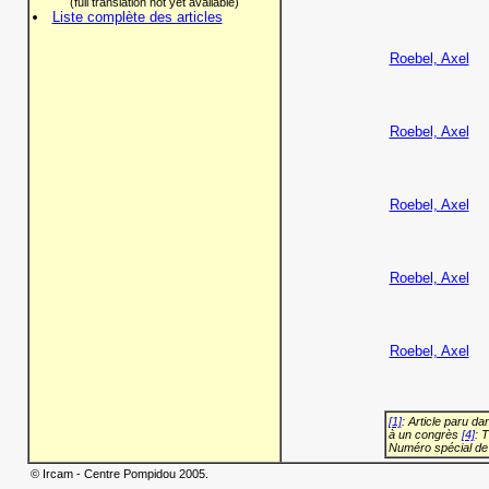
(full translation not yet available)
Liste complète des articles
Roebel, Axel
Roebel, Axel
Roebel, Axel
Roebel, Axel
Roebel, Axel
[1]
: Article paru d
à un congrès
[4]
: 
Numéro spécial de
© Ircam - Centre Pompidou 2005.