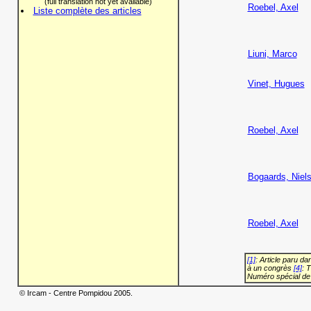
(full translation not yet available)
Roebel, Axel
Liste complète des articles
Liuni, Marco
Vinet, Hugues
Roebel, Axel
Bogaards, Niel
Roebel, Axel
[1]
: Article paru d
à un congrès
[4]
: 
Numéro spécial de
© Ircam - Centre Pompidou 2005.