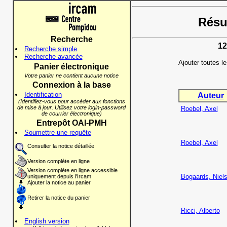
Résul
Recherche
12
Recherche simple
Recherche avancée
Ajouter toutes l
Panier électronique
Votre panier ne contient aucune notice
Connexion à la base
Identification
Auteur
(Identifiez-vous pour accéder aux fonctions
de mise à jour. Utilisez votre login-password
Roebel, Axel
de courrier électronique)
Entrepôt OAI-PMH
Soumettre une requête
Roebel, Axel
Consulter la notice détaillée
Version complète en ligne
Version complète en ligne accessible
Bogaards, Niel
uniquement depuis l'Ircam
Ajouter la notice au panier
Retirer la notice du panier
Ricci, Alberto
English version