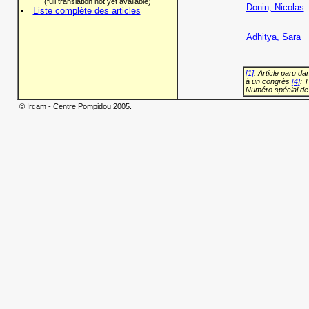
(full translation not yet available)
Donin, Nicolas
Liste complète des articles
Adhitya, Sara
[1]
: Article paru d
à un congrès
[4]
: 
Numéro spécial de
© Ircam - Centre Pompidou 2005.