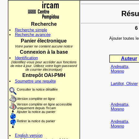
Résul
Recherche
6
Recherche simple
Recherche avancée
Ajouter toutes l
Panier électronique
Votre panier ne contient aucune notice
Connexion à la base
Identification
Auteur
(Identifiez-vous pour accéder aux fonctions
de mise à jour. Utilisez votre login-password
Andreatta,
de courrier électronique)
Moreno
Entrepôt OAI-PMH
Soumettre une requête
Lartillot, Olivier
Consulter la notice détaillée
Version complète en ligne
Andreatta,
Version complète en ligne accessible
uniquement depuis l'Ircam
Moreno
Ajouter la notice au panier
Retirer la notice du panier
Andreatta,
Moreno
English version