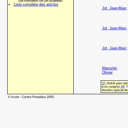
(full translation not yet available)
Liste complète des articles
Jot, Jean-Marc
Jot, Jean-Marc
Jot, Jean-Marc
Warusfel,
Olivier
[1]
: Article paru d
à un congrès
[4]
: 
Numéro spécial de
© Ircam - Centre Pompidou 2005.