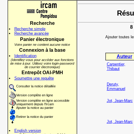
Résul
Recherche
8
Recherche simple
Recherche avancée
Ajouter toutes l
Panier électronique
Votre panier ne contient aucune notice
Connexion à la base
Identification
Auteur
(Identifiez-vous pour accéder aux fonctions
de mise à jour. Utilisez votre login-password
Carpentier,
de courrier électronique)
Thibaut
Entrepôt OAI-PMH
Soumettre une requête
Deruty,
Consulter la notice détaillée
Emmanuel
Version complète en ligne
Jot, Jean-Marc
Version complète en ligne accessible
uniquement depuis l'Ircam
Ajouter la notice au panier
Retirer la notice du panier
Jot, Jean-Marc
English version