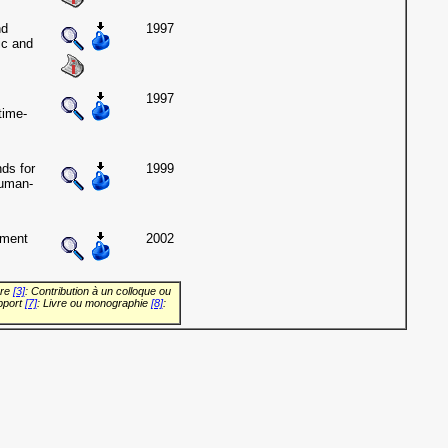
nd
1997
ic and
1997
time-
ds for
1999
human-
ement
2002
vre
[3]
: Contribution à un colloque ou
pport
[7]
: Livre ou monographie
[8]
: