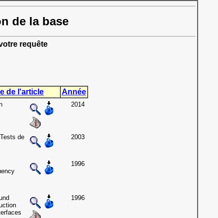
on de la base
otre requête
e de l'article
Année
h
2014
 Tests de
2003
1996
uency
und
1996
uction
terfaces