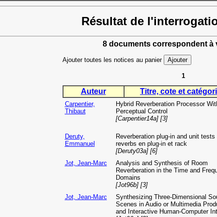
Résultat de l'interrogati
8 documents correspondent à v
Ajouter toutes les notices au panier
1
Auteur
Titre, cote et catégori
Carpentier,
Hybrid Reverberation Processor Wit
Thibaut
Perceptual Control
[Carpentier14a] [3]
Deruty,
Reverberation plug-in and unit tests
Emmanuel
reverbs en plug-in et rack
[Deruty03a] [6]
Jot, Jean-Marc
Analysis and Synthesis of Room
Reverberation in the Time and Freq
Domains
[Jot96b] [3]
Jot, Jean-Marc
Synthesizing Three-Dimensional So
Scenes in Audio or Multimedia Prod
and Interactive Human-Computer In