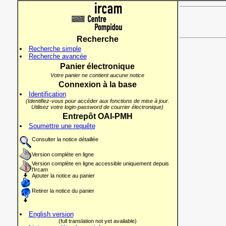
Recherche
Recherche simple
Recherche avancée
Panier électronique
Votre panier ne contient aucune notice
Connexion à la base
Identification
(Identifiez-vous pour accéder aux fonctions de mise à jour.
Utilisez votre login-password de courrier électronique)
Entrepôt OAI-PMH
Soumettre une requête
Consulter la notice détaillée
Version complète en ligne
Version complète en ligne accessible uniquement depuis
l'Ircam
Ajouter la notice au panier
Retirer la notice du panier
English version
(full translation not yet available)