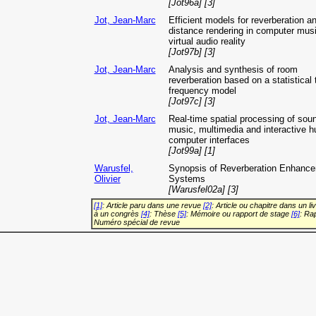
[Jot96a] [3]
Jot, Jean-Marc
Efficient models for reverberation a
distance rendering in computer mus
virtual audio reality
[Jot97b] [3]
Jot, Jean-Marc
Analysis and synthesis of room
reverberation based on a statistical 
frequency model
[Jot97c] [3]
Jot, Jean-Marc
Real-time spatial processing of soun
music, multimedia and interactive 
computer interfaces
[Jot99a] [1]
Warusfel,
Synopsis of Reverberation Enhanc
Olivier
Systems
[Warusfel02a] [3]
[1]
: Article paru dans une revue
[2]
: Article ou chapitre dans un li
à un congrès
[4]
: Thèse
[5]
: Mémoire ou rapport de stage
[6]
: Ra
Numéro spécial de revue